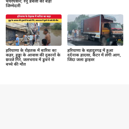
चेयरपर्सन; रेनू डबला को बड़ी
जिम्मेदारी
हरियाणा के रोहतक में बारिश का
हरियाणा के बहादुरगढ़ में हुआ
कहर, हुड्डा के आवास की दुकानों के
दर्दनाक हादसा, कैंटर में लगी आग,
छज्जे गिरे, जलभराव में डूबने से
जिंदा जला ड्राइवर
बच्चे की मौत