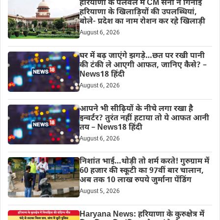
हरियाणा के पलवल में CM सैनी ने गिनाई
हरियाणा के खिलाड़ियों की उपलब्धियां,
बोले- प्रदेश का नाम रोशन कर रहे खिलाड़ी
August 6, 2026
घर में बढ़ जाएंगे झगड़े…छत पर रखी पानी
की टंकी ले आएगी आफत, जानिए कैसे? –
News18 हिंदी
August 6, 2026
आपने भी सीढ़ियों के नीचे लगा रखा है
इन्वर्टर? तुरंत नहीं हटाया तो ये आफत आनी
तय – News18 हिंदी
August 6, 2026
निशांत भाई…थोड़ी तो शर्म करते! गुरुग्राम में
60 हजार की स्कूटी का 97वीं बार चालान,
अब तक 10 लाख रुपये जुर्माना पेंडिंग
August 5, 2026
Haryana News: हरियाणा के कुरुक्षेत्र में