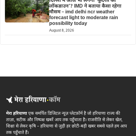
दिल्‍ली में आज भी लगेगा ‘कुदरत का
लॉकडाउन’? IMD ने बताया कैसा रहेगा
मौसम – imd delhi ncr weather
forecast light to moderate rain
possibility today
August 8, 2026
मेरा हरियाणा
एक समर्पित डिजिटल न्यूज़ प्लेटफ़ॉर्म है जो हरियाणा राज्य की
ताज़ा, सटीक और निष्पक्ष खबरें आप तक पहुँचाता है। राजनीति से लेकर खेल,
शिक्षा से लेकर कृषि – हरियाणा से जुड़ी हर छोटी-बड़ी खबर सबसे पहले हम आप
तक पहुँचाते हैं।