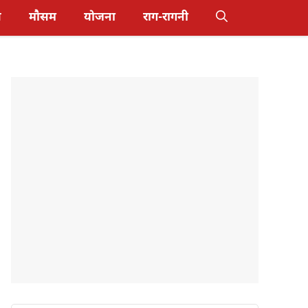
स
मौसम
योजना
राग-रागनी