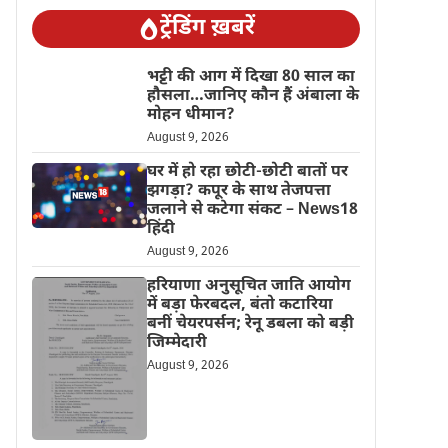
ट्रेंडिंग ख़बरें
भट्टी की आग में दिखा 80 साल का
हौसला…जानिए कौन हैं अंबाला के
मोहन धीमान?
August 9, 2026
घर में हो रहा छोटी-छोटी बातों पर
झगड़ा? कपूर के साथ तेजपत्ता
जलाने से कटेगा संकट – News18
हिंदी
August 9, 2026
हरियाणा अनुसूचित जाति आयोग
में बड़ा फेरबदल, बंतो कटारिया
बनीं चेयरपर्सन; रेनू डबला को बड़ी
जिम्मेदारी
August 9, 2026