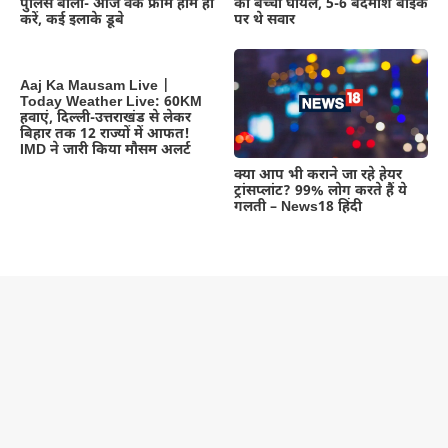
पुलिस बोली- आज वर्क फ्रोम होम ही
की बच्ची घायल, 5-6 बदमाश बाइक
करें, कई इलाके डूबे
पर थे सवार
Aaj Ka Mausam Live |
Today Weather Live: 60KM
हवाएं, दिल्ली-उत्तराखंड से लेकर
बिहार तक 12 राज्यों में आफत!
IMD ने जारी किया मौसम अलर्ट
क्या आप भी कराने जा रहे हेयर
ट्रांसप्लांट? 99% लोग करते हैं ये
गलती – News18 हिंदी