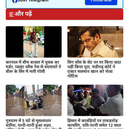
Join Telegram
Follow Now
और पढ़ें
करनाल में बीच बाजार में युवक का
बिग बॉस के सेट पर पर किया वादा
मर्डर, प्वाइंट ब्लैंक रेंज से बदमाशों ने
नहीं किया पूरा, चंडीगढ़ कोर्ट ने
बीरू के सिर में मारी गोली
एक्टर सलमान खान को भेजा
नोटिस
गुरुग्राम में 5 घंटे से मूसलाधार
हिसार में कावंड़ियों पर ताबड़तोड़
बारिश, पानी-पानी हुआ शहर,
फायरिंग, पति-पत्नी समेत 12 साल