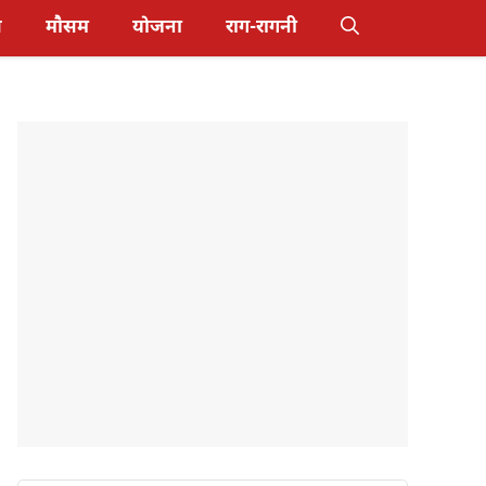
स
मौसम
योजना
राग-रागनी