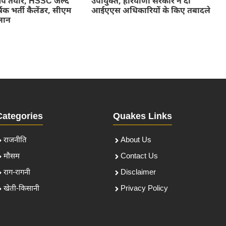
डमैप तैयार, HSSC जल्द
उपायुक्त, हरियाणा सरकार ने दो
षिक भर्ती कैलेंडर, सीएम
आईएएस अधिकारियों के किए तबादले
ऐलान
Categories
Quakes Links
राजनीति
About Us
मौसम
Contact Us
राग-रागनी
Disclaimer
खेती-किसानी
Privacy Policy