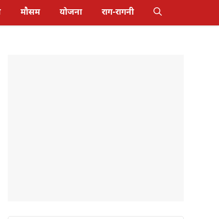
स
मौसम
योजना
राग-रागनी