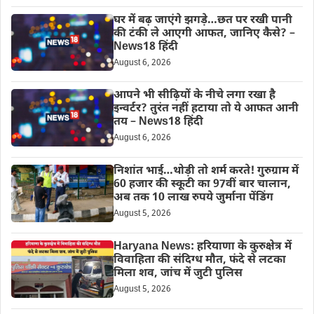
घर में बढ़ जाएंगे झगड़े…छत पर रखी पानी
की टंकी ले आएगी आफत, जानिए कैसे? –
News18 हिंदी
August 6, 2026
आपने भी सीढ़ियों के नीचे लगा रखा है
इन्वर्टर? तुरंत नहीं हटाया तो ये आफत आनी
तय – News18 हिंदी
August 6, 2026
निशांत भाई…थोड़ी तो शर्म करते! गुरुग्राम में
60 हजार की स्कूटी का 97वीं बार चालान,
अब तक 10 लाख रुपये जुर्माना पेंडिंग
August 5, 2026
Haryana News: हरियाणा के कुरुक्षेत्र में
विवाहिता की संदिग्ध मौत, फंदे से लटका
मिला शव, जांच में जुटी पुलिस
August 5, 2026