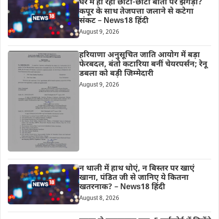
घर में हो रहा छोटी-छोटी बातों पर झगड़ा?
कपूर के साथ तेजपत्ता जलाने से कटेगा
संकट – News18 हिंदी
August 9, 2026
हरियाणा अनुसूचित जाति आयोग में बड़ा
फेरबदल, बंतो कटारिया बनीं चेयरपर्सन; रेनू
डबला को बड़ी जिम्मेदारी
August 9, 2026
न थाली में हाथ धोएं, न बिस्तर पर खाएं
खाना, पंडित जी से जानिए ये कितना
खतरनाक? – News18 हिंदी
August 8, 2026