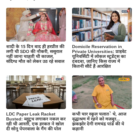
शादी के 15 दिन बाद ही हरप्रीत की
Domicile Reservation in
लगी थी SDO की नौकरी, ससुराल
Private Universities: प्राइवेट
नहीं जाना चाहती थी काजल,
यूनिवर्सिटी में लोकल स्टूडेंट्स का
संदिग्ध मौत को लेकर उठ रहे सवाल
दबदबा, जानिए किस राज्य में
कितनी सीटें हैं आरक्षित
LDC Paper Leak Racket
कभी चार स्कूल चलाते थे, आज
Busted: ब्लूटूथ लगाकर नकल कर
वृद्धाश्रम में रहने को मजबूर…
रही थी आरती, एक हरकत ने खोल
झकझोर देगी रामचंद्र पांडे की ये
दी सोनू पेपरवाला के गैंग की पोल
कहानी