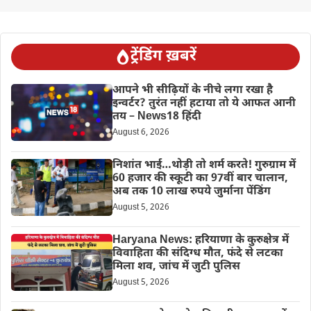
ट्रेंडिंग ख़बरें
आपने भी सीढ़ियों के नीचे लगा रखा है
इन्वर्टर? तुरंत नहीं हटाया तो ये आफत आनी
तय – News18 हिंदी
August 6, 2026
निशांत भाई…थोड़ी तो शर्म करते! गुरुग्राम में
60 हजार की स्कूटी का 97वीं बार चालान,
अब तक 10 लाख रुपये जुर्माना पेंडिंग
August 5, 2026
Haryana News: हरियाणा के कुरुक्षेत्र में
विवाहिता की संदिग्ध मौत, फंदे से लटका
मिला शव, जांच में जुटी पुलिस
August 5, 2026