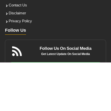
Contact Us
Disclaimer
Privacy Policy
Follow Us
Follow Us On Social Media
Get Latest Update On Social Media
Join Now
© meraharyana.com • All rights reserved. Powered By Team
S△LT