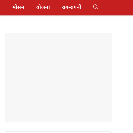
स
मौसम
योजना
राग-रागनी