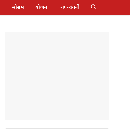
स
मौसम
योजना
राग-रागनी