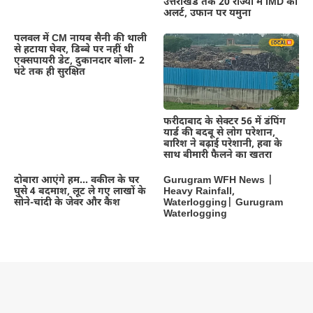
उत्तराखंड तक 20 राज्यों में IMD का
अलर्ट, उफान पर यमुना
पलवल में CM नायब सैनी की थाली
से हटाया घेवर, डिब्बे पर नहीं थी
एक्सपायरी डेट, दुकानदार बोला- 2
घंटे तक ही सुरक्षित
फरीदाबाद के सेक्टर 56 में डंपिंग
यार्ड की बदबू से लोग परेशान,
बारिश ने बढ़ाई परेशानी, हवा के
साथ बीमारी फैलने का खतरा
दोबारा आएंगे हम… वकील के घर
Gurugram WFH News |
घुसे 4 बदमाश, लूट ले गए लाखों के
Heavy Rainfall,
सोने-चांदी के जेवर और कैश
Waterlogging| Gurugram
Waterlogging