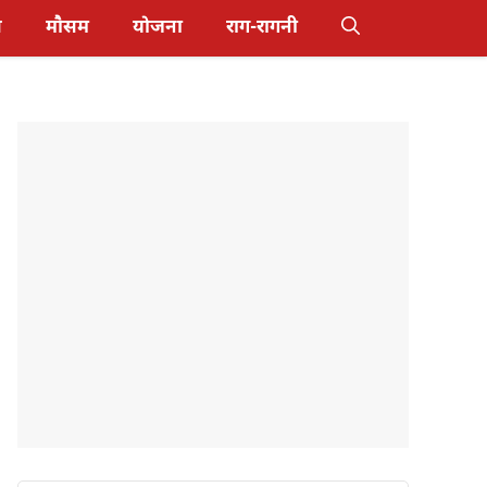
स
मौसम
योजना
राग-रागनी