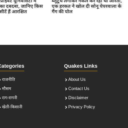
राइवेट यूनिवर्सिटी में
ब्लूटूथ लगाकर नकल कर रही थी आरती,
्स का दबदबा, जानिए किस
एक हरकत ने खोल दी सोनू पेपरवाला के
सीटें हैं आरक्षित
गैंग की पोल
Categories
Quakes Links
राजनीति
About Us
मौसम
Contact Us
राग-रागनी
Disclaimer
खेती-किसानी
Privacy Policy