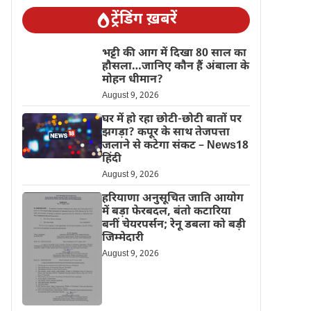
ट्रेंडिंग ख़बरें
भट्टी की आग में दिखा 80 साल का
हौसला…जानिए कौन हैं अंबाला के
मोहन धीमान?
August 9, 2026
घर में हो रहा छोटी-छोटी बातों पर
झगड़ा? कपूर के साथ तेजपत्ता
जलाने से कटेगा संकट – News18
हिंदी
August 9, 2026
हरियाणा अनुसूचित जाति आयोग
में बड़ा फेरबदल, बंतो कटारिया
बनीं चेयरपर्सन; रेनू डबला को बड़ी
जिम्मेदारी
August 9, 2026