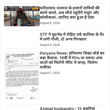
फरीदाबाद-पलवल के हजारों यात्रियों की
बल्ले-बल्ले, अब सीधे पहुंचेंगे मथुरा और
कोसीकलां..जानिए क्या हुआ है ऐसा
August 8, 2026
STF ने मुठभेड़ में रोहित उर्फ कातिया के पैर
में लगी गोली, दो अन्य गिरफ्तार
August 8, 2026
Haryana News: हरियाणा शिक्षा बोर्ड का
बड़ा फैसला, 10वीं में 95% या ज्यादा अंक
वालों को मिलेगी मेरिट में जगह, मिलेगा
वजीफा
August 7, 2026
Animal husbandry : 15 बकरियां