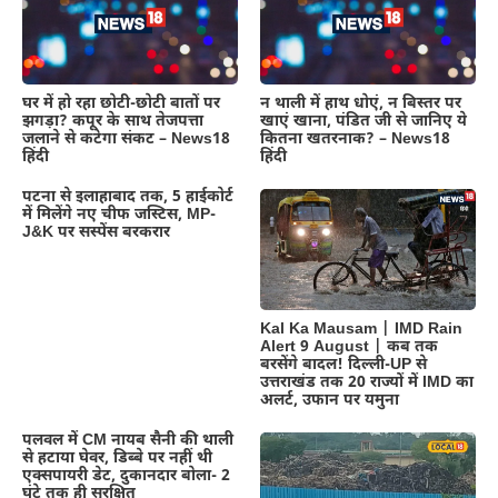
घर में हो रहा छोटी-छोटी बातों पर
न थाली में हाथ धोएं, न बिस्तर पर
झगड़ा? कपूर के साथ तेजपत्ता
खाएं खाना, पंडित जी से जानिए ये
जलाने से कटेगा संकट – News18
कितना खतरनाक? – News18
हिंदी
हिंदी
पटना से इलाहाबाद तक, 5 हाईकोर्ट
में मिलेंगे नए चीफ जस्टिस, MP-
J&K पर सस्पेंस बरकरार
Kal Ka Mausam | IMD Rain
Alert 9 August | कब तक
बरसेंगे बादल! दिल्ली-UP से
उत्तराखंड तक 20 राज्यों में IMD का
अलर्ट, उफान पर यमुना
पलवल में CM नायब सैनी की थाली
से हटाया घेवर, डिब्बे पर नहीं थी
एक्सपायरी डेट, दुकानदार बोला- 2
घंटे तक ही सुरक्षित