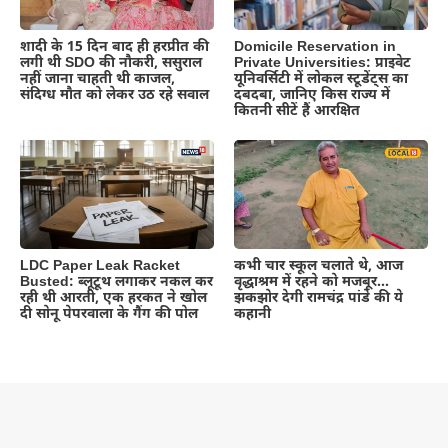
शादी के 15 दिन बाद ही हरप्रीत की
Domicile Reservation in
लगी थी SDO की नौकरी, ससुराल
Private Universities: प्राइवेट
नहीं जाना चाहती थी काजल,
यूनिवर्सिटी में लोकल स्टूडेंट्स का
संदिग्ध मौत को लेकर उठ रहे सवाल
दबदबा, जानिए किस राज्य में
कितनी सीटें हैं आरक्षित
LDC Paper Leak Racket
कभी चार स्कूल चलाते थे, आज
Busted: ब्लूटूथ लगाकर नकल कर
वृद्धाश्रम में रहने को मजबूर…
रही थी आरती, एक हरकत ने खोल
झकझोर देगी रामचंद्र पांडे की ये
दी सोनू पेपरवाला के गैंग की पोल
कहानी