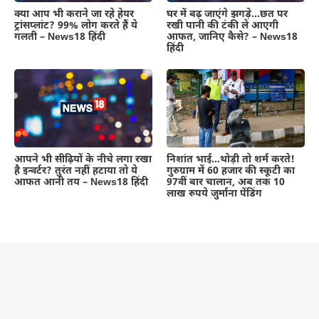
क्या आप भी कराने जा रहे हेयर
घर में बढ़ जाएंगे झगड़े…छत पर
ट्रांसप्लांट? 99% लोग करते हैं ये
रखी पानी की टंकी ले आएगी
गलती – News18 हिंदी
आफत, जानिए कैसे? – News18
हिंदी
आपने भी सीढ़ियों के नीचे लगा रखा
निशांत भाई…थोड़ी तो शर्म करते!
है इन्वर्टर? तुरंत नहीं हटाया तो ये
गुरुग्राम में 60 हजार की स्कूटी का
आफत आनी तय – News18 हिंदी
97वीं बार चालान, अब तक 10
लाख रुपये जुर्माना पेंडिंग