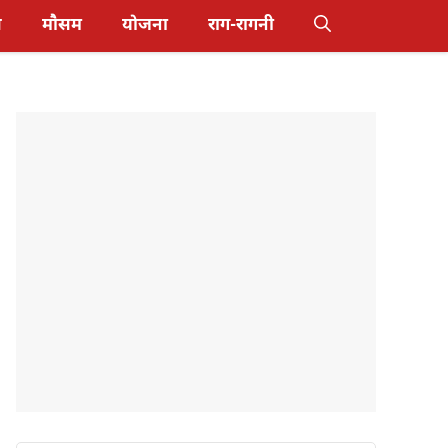
स
मौसम
योजना
राग-रागनी