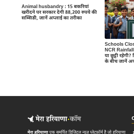
Animal husbandry : 15 बकरियां
खरीदने पर सरकार देगी 88,200 रुपये की
सब्सिडी, जानें अप्लाई का तरीका
Schools Clo
NCR Rainfall A
या छुट्टी रहेगी
के बीच जानें अ
मेरा हरियाणा
एक समर्पित डिजिटल न्यूज़ प्लेटफ़ॉर्म है जो हरियाणा