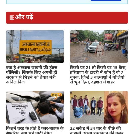
और पढ़ें
क्या है अम्बाला छावनी फ्री होल्ड
किसी पर 21 तो किसी पर 15 केस,
पॉलिसी? जिसके लिए अपनी ही
हरियाणा के दादरी में कौन हैं वो 7
सरकार से भिड़ने को तैयार मंत्री
युवक, जिन्हें 3 बदमाशों ने गोलियों
अनिल विज
से भून दिया, दहशत में शहर
कितने तरह के होते हैं कार-बाइक के
32 सकेंड में 34 वार के पीछे की
इंश्योरेंस, क्या थर्ड पार्टी बीमा
कहानी, संध्या हत्याकांड की वजह