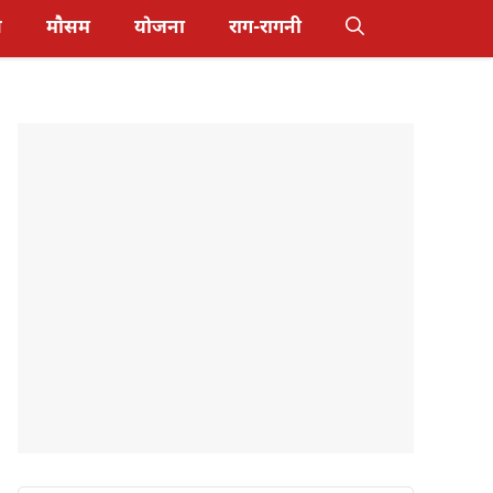
स
मौसम
योजना
राग-रागनी