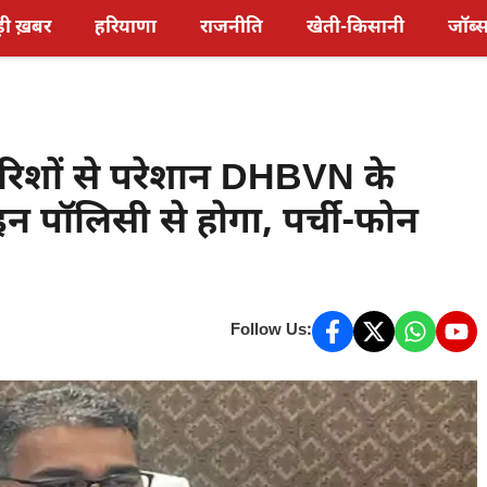
़ी ख़बर
हरियाणा
राजनीति
खेती-किसानी
जॉब्
ारिशों से परेशान DHBVN के
न पॉलिसी से होगा, पर्ची-फोन
Follow Us: