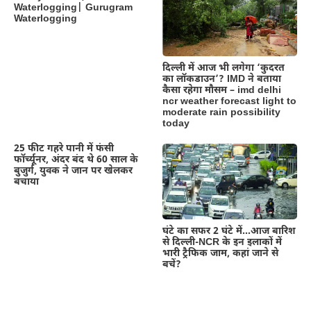
Waterlogging| Gurugram
Waterlogging
दिल्‍ली में आज भी लगेगा ‘कुदरत
का लॉकडाउन’? IMD ने बताया
कैसा रहेगा मौसम – imd delhi
ncr weather forecast light to
moderate rain possibility
today
25 फीट गहरे पानी में फंसी
फॉर्च्यूनर, अंदर बंद थे 60 साल के
बुजुर्ग, युवक ने जान पर खेलकर
बचाया
घंटे का सफर 2 घंटे में…आज बारिश
से दिल्ली-NCR के इन इलाकों में
भारी ट्रैफिक जाम, कहां जाने से
बचें?