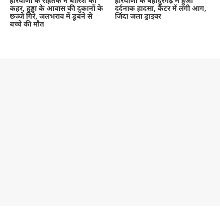
हरियाणा के रोहतक में बारिश का
हरियाणा के बहादुरगढ़ में हुआ
कहर, हुड्डा के आवास की दुकानों के
दर्दनाक हादसा, कैंटर में लगी आग,
छज्जे गिरे, जलभराव में डूबने से
जिंदा जला ड्राइवर
बच्चे की मौत