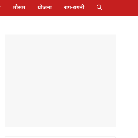
स
मौसम
योजना
राग-रागनी