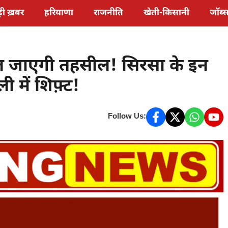
़ी ख़बर
हरियाणा
राजनीति
खेती-किसानी
जॉब्
बदल जाएगी तहसील! सिरसा के इन
 में शिफ़्ट!
Follow Us: