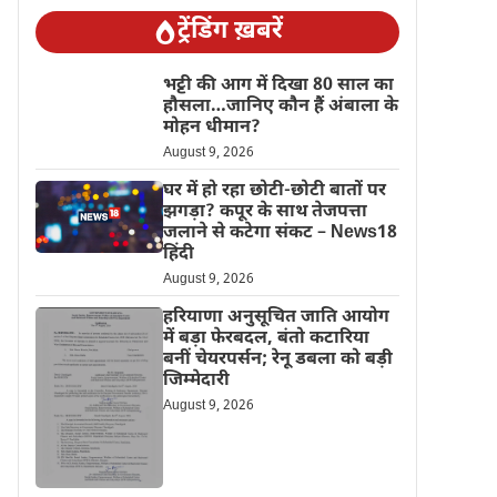
ट्रेंडिंग ख़बरें
भट्टी की आग में दिखा 80 साल का
हौसला…जानिए कौन हैं अंबाला के
मोहन धीमान?
August 9, 2026
घर में हो रहा छोटी-छोटी बातों पर
झगड़ा? कपूर के साथ तेजपत्ता
जलाने से कटेगा संकट – News18
हिंदी
August 9, 2026
हरियाणा अनुसूचित जाति आयोग
में बड़ा फेरबदल, बंतो कटारिया
बनीं चेयरपर्सन; रेनू डबला को बड़ी
जिम्मेदारी
August 9, 2026