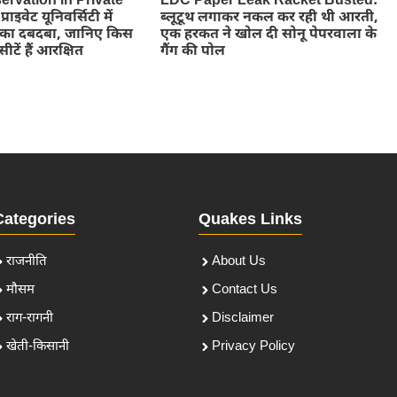
ervation in Private
LDC Paper Leak Racket Busted:
राइवेट यूनिवर्सिटी में
ब्लूटूथ लगाकर नकल कर रही थी आरती,
्स का दबदबा, जानिए किस
एक हरकत ने खोल दी सोनू पेपरवाला के
सीटें हैं आरक्षित
गैंग की पोल
Categories
Quakes Links
राजनीति
About Us
मौसम
Contact Us
राग-रागनी
Disclaimer
खेती-किसानी
Privacy Policy