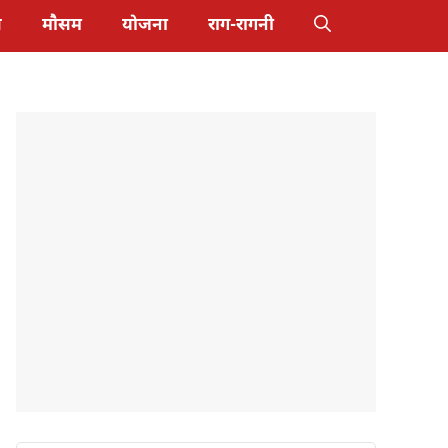
स
मौसम
योजना
राग-रागनी