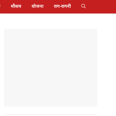
स
मौसम
योजना
राग-रागनी