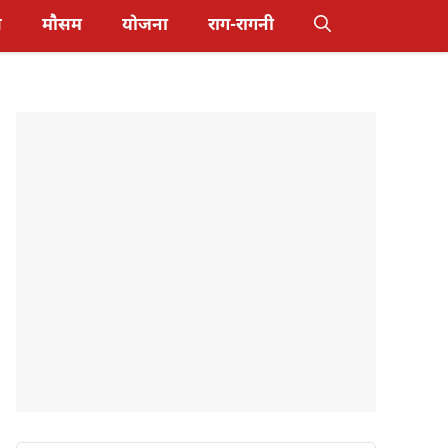
स
मौसम
योजना
राग-रागनी