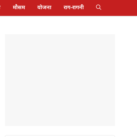
स
मौसम
योजना
राग-रागनी