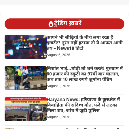
ट्रेंडिंग ख़बरें
आपने भी सीढ़ियों के नीचे लगा रखा है
इन्वर्टर? तुरंत नहीं हटाया तो ये आफत आनी
तय – News18 हिंदी
August 6, 2026
निशांत भाई…थोड़ी तो शर्म करते! गुरुग्राम में
60 हजार की स्कूटी का 97वीं बार चालान,
अब तक 10 लाख रुपये जुर्माना पेंडिंग
August 5, 2026
Haryana News: हरियाणा के कुरुक्षेत्र में
विवाहिता की संदिग्ध मौत, फंदे से लटका
मिला शव, जांच में जुटी पुलिस
August 5, 2026