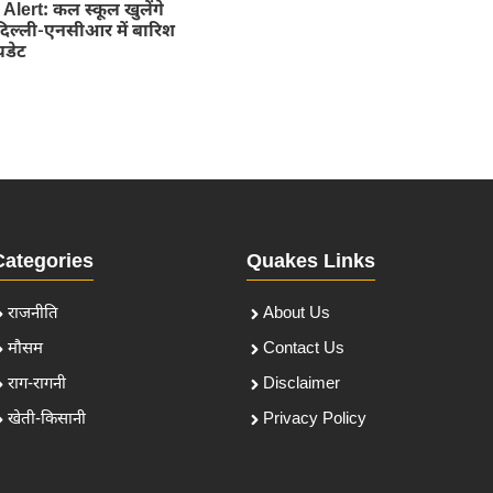
lert: कल स्कूल खुलेंगे
? दिल्ली-एनसीआर में बारिश
पडेट
Categories
Quakes Links
राजनीति
About Us
मौसम
Contact Us
राग-रागनी
Disclaimer
खेती-किसानी
Privacy Policy