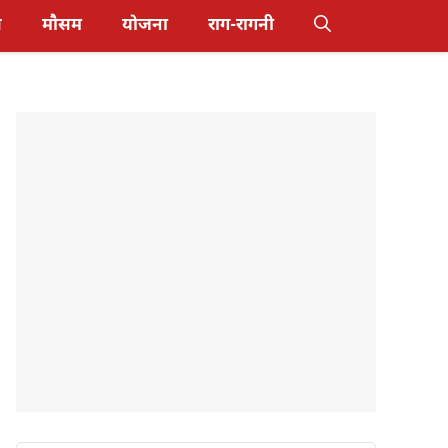
स
मौसम
योजना
राग-रागनी