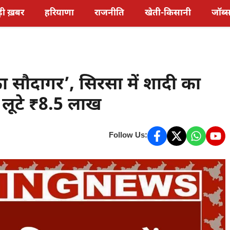
़ी ख़बर
हरियाणा
राजनीति
खेती-किसानी
जॉब्
ा सौदागर’, सिरसा में शादी का
े लूटे ₹8.5 लाख
Follow Us: