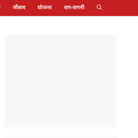
स
मौसम
योजना
राग-रागनी