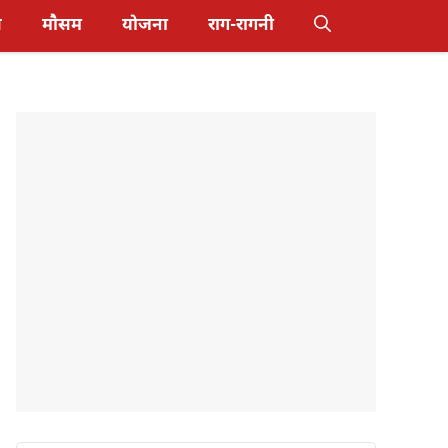
स
मौसम
योजना
राग-रागनी