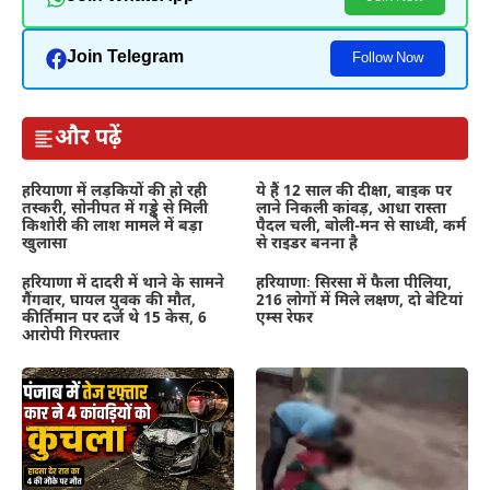
Join Telegram
Follow Now
और पढ़ें
हरियाणा में लड़कियों की हो रही
ये हैं 12 साल की दीक्षा, बाइक पर
तस्करी, सोनीपत में गड्ढे से मिली
लाने निकली कांवड़, आधा रास्ता
किशोरी की लाश मामले में बड़ा
पैदल चली, बोली-मन से साध्वी, कर्म
खुलासा
से राइडर बनना है
हरियाणा में दादरी में थाने के सामने
हरियाणाः सिरसा में फैला पीलिया,
गैंगवार, घायल युवक की मौत,
216 लोगों में मिले लक्षण, दो बेटियां
कीर्तिमान पर दर्ज थे 15 केस, 6
एम्स रेफर
आरोपी गिरफ्तार