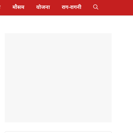
स
मौसम
योजना
राग-रागनी