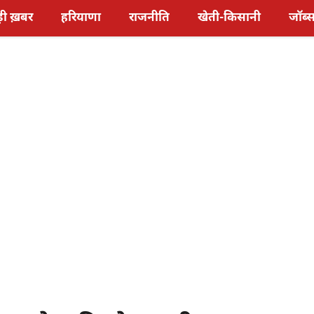
़ी ख़बर
हरियाणा
राजनीति
खेती-किसानी
जॉब्