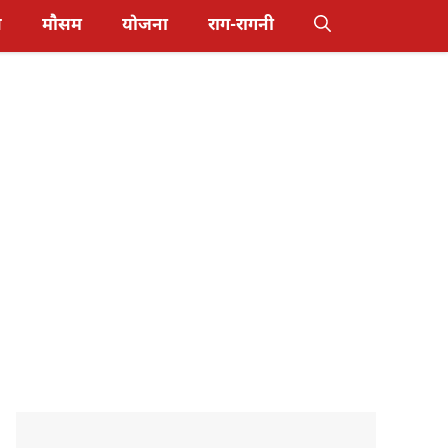
स
मौसम
योजना
राग-रागनी