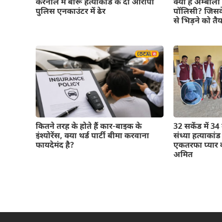
करनाल में बीरू हत्याकांड के दो आरोपी
क्या है अम्बाला
पुलिस एनकाउंटर में ढेर
पॉलिसी? जिसक
से भिड़ने को तै
कितने तरह के होते हैं कार-बाइक के
32 सकेंड में 34
इंश्योरेंस, क्या थर्ड पार्टी बीमा करवाना
संध्या हत्याका
फायदेमंद है?
एकतरफा प्यार क
अमित