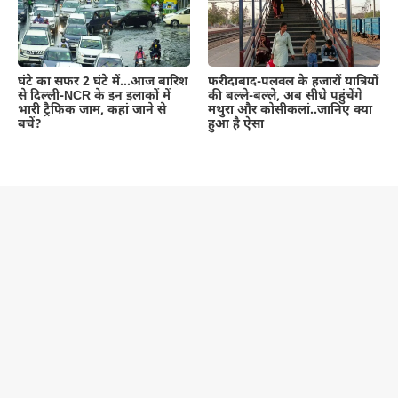
घंटे का सफर 2 घंटे में…आज बारिश
फरीदाबाद-पलवल के हजारों यात्रियों
से दिल्ली-NCR के इन इलाकों में
की बल्ले-बल्ले, अब सीधे पहुंचेंगे
भारी ट्रैफिक जाम, कहां जाने से
मथुरा और कोसीकलां..जानिए क्या
बचें?
हुआ है ऐसा