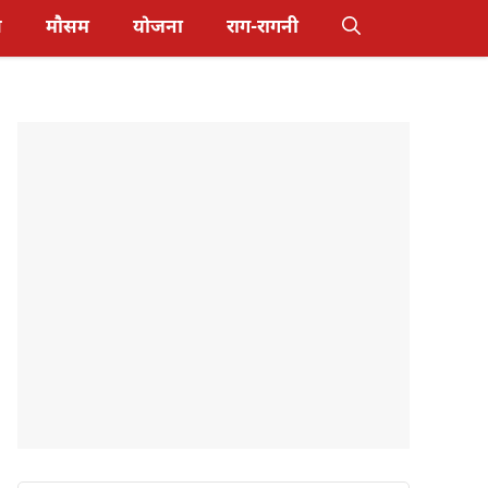
स
मौसम
योजना
राग-रागनी