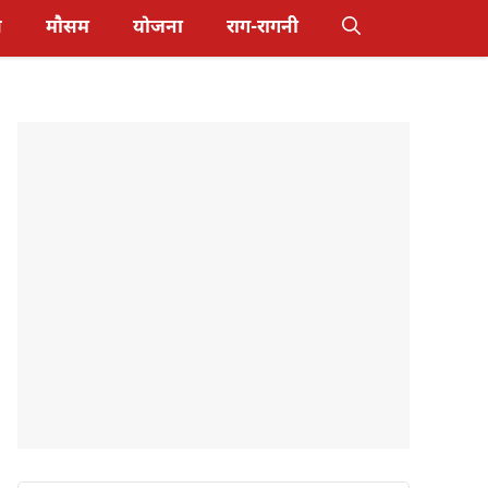
स
मौसम
योजना
राग-रागनी