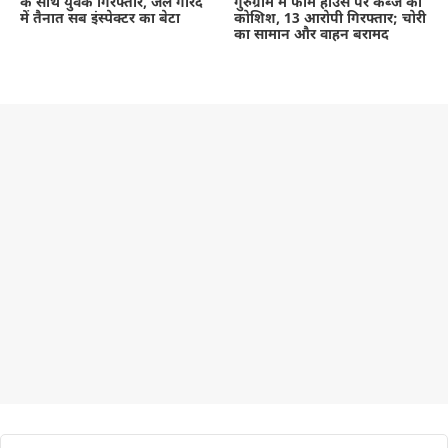
के साथ युवक गिरफ्तार, जेल गारद
गुरुग्राम में फार्म हाउस पर कब्जे की
में तैनात सब इंस्पेक्टर का बेटा
कोशिश, 13 आरोपी गिरफ्तार; चोरी
का सामान और वाहन बरामद