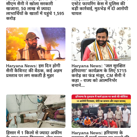
सीएम सैनी ने खोला सरकारी
एस्टेट फायरिंग केस में पुलिस की
खजाना, 50 लाख से ज्यादा
बड़ी कार्रवाई, मुठभेड़ में दो आरोपी
लाभार्थियों के खातों में पहुंचे 1,595
घायल
करोड़
Haryana News: इस दिन होगी
Haryana News: ‘जल सुरक्षित
सैनी कैबिनट की बैठक, कई अहम
हरियाणा’ कार्यक्रम के लिए 5715
प्रस्ताव पर लग सकती है मुहर
करोड़ का फंड मंजूर, CM सैनी ने
कहा – राज्य को आत्मनिर्भर
बनाने…
हिसार में 1 किलो से ज्यादा अफीम
Haryana News: हरियाणा के