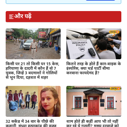
और पढ़ें
कितने तरह के होते हैं कार-बाइक के
किसी पर 21 तो किसी पर 15 केस,
इंश्योरेंस, क्या थर्ड पार्टी बीमा
हरियाणा के दादरी में कौन हैं वो 7
करवाना फायदेमंद है?
युवक, जिन्हें 3 बदमाशों ने गोलियों
से भून दिया, दहशत में शहर
शाम होते ही कहीं आप भी तो नहीं
32 सकेंड में 34 वार के पीछे की
कर रहे ये गलती? मुख्य दरवाजे को
कहानी, संध्या हत्याकांड की वजह