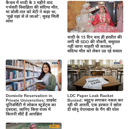
कैथल में शादी के 3 महीने बाद
गर्भवती विवाहिता की संदिग्ध मौत,
मां बोली-रात को बेटी ने कहा था,
‘मुझे यहां से ले जाओ’; सुबह मिली
लाश
शादी के 15 दिन बाद ही हरप्रीत की
लगी थी SDO की नौकरी, ससुराल
नहीं जाना चाहती थी काजल,
संदिग्ध मौत को लेकर उठ रहे सवाल
Domicile Reservation in
LDC Paper Leak Racket
Private Universities: प्राइवेट
Busted: ब्लूटूथ लगाकर नकल कर
यूनिवर्सिटी में लोकल स्टूडेंट्स का
रही थी आरती, एक हरकत ने खोल
दबदबा, जानिए किस राज्य में
दी सोनू पेपरवाला के गैंग की पोल
कितनी सीटें हैं आरक्षित