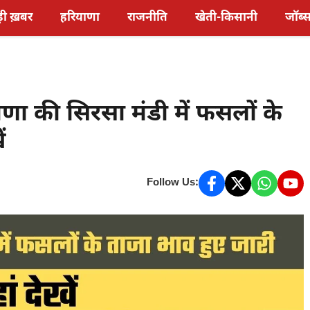
़ी ख़बर
हरियाणा
राजनीति
खेती-किसानी
जॉब्
ा की सिरसा मंडी में फसलों के
ं
Follow Us: