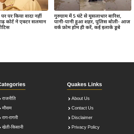
 पर पर किया वादा नहीं
गुरुग्राम में 5 घंटे से मूसलाधार बारिश,
गढ़ कोर्ट ने एक्टर सलमान
पानी-पानी हुआ शहर, पुलिस बोली- आज
नोटिस
वर्क फ्रोम होम ही करें, कई इलाके डूबे
Categories
Quakes Links
राजनीति
About Us
मौसम
Contact Us
राग-रागनी
Disclaimer
खेती-किसानी
Privacy Policy