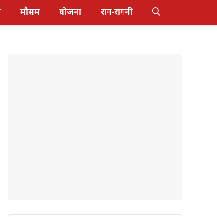
स
मौसम
योजना
राग-रागनी