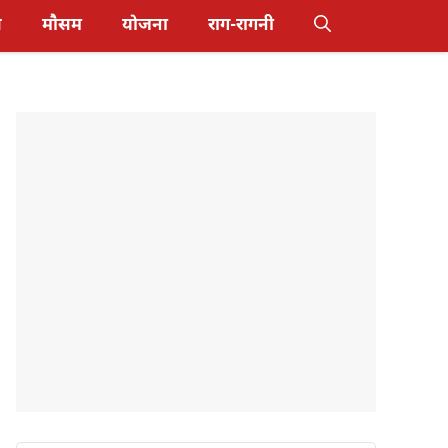
स
मौसम
योजना
राग-रागनी