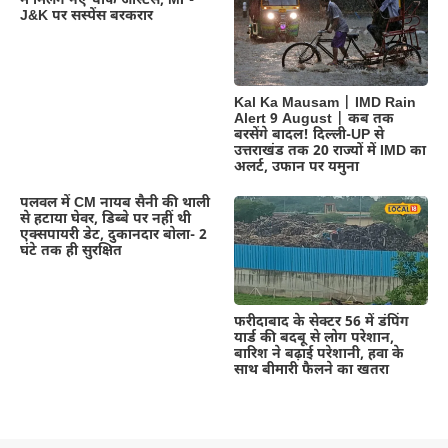
में मिलेंगे नए चीफ जस्टिस, MP-
J&K पर सस्पेंस बरकरार
Kal Ka Mausam | IMD Rain
Alert 9 August | कब तक
बरसेंगे बादल! दिल्ली-UP से
उत्तराखंड तक 20 राज्यों में IMD का
अलर्ट, उफान पर यमुना
पलवल में CM नायब सैनी की थाली
से हटाया घेवर, डिब्बे पर नहीं थी
एक्सपायरी डेट, दुकानदार बोला- 2
घंटे तक ही सुरक्षित
फरीदाबाद के सेक्टर 56 में डंपिंग
यार्ड की बदबू से लोग परेशान,
बारिश ने बढ़ाई परेशानी, हवा के
साथ बीमारी फैलने का खतरा