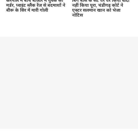
करनाल में बीच बाजार में युवक का
बिग बॉस के सेट पर पर किया वादा
मर्डर, प्वाइंट ब्लैंक रेंज से बदमाशों ने
नहीं किया पूरा, चंडीगढ़ कोर्ट ने
बीरू के सिर में मारी गोली
एक्टर सलमान खान को भेजा
नोटिस