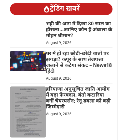
ट्रेंडिंग ख़बरें
भट्टी की आग में दिखा 80 साल का
हौसला…जानिए कौन हैं अंबाला के
मोहन धीमान?
August 9, 2026
घर में हो रहा छोटी-छोटी बातों पर
झगड़ा? कपूर के साथ तेजपत्ता
जलाने से कटेगा संकट – News18
हिंदी
August 9, 2026
हरियाणा अनुसूचित जाति आयोग
में बड़ा फेरबदल, बंतो कटारिया
बनीं चेयरपर्सन; रेनू डबला को बड़ी
जिम्मेदारी
August 9, 2026