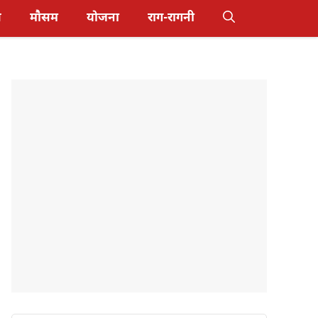
स
मौसम
योजना
राग-रागनी