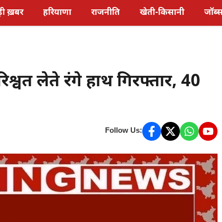
़ी ख़बर
हरियाणा
राजनीति
खेती-किसानी
जॉब्
्वत लेते रंगे हाथ गिरफ्तार, 40
Follow Us: