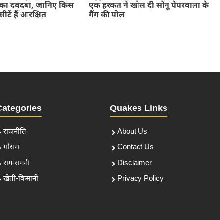
्स का दबदबा, जानिए किस
एक हरकत ने खोल दी सोनू पेपरवाला के
सीटें हैं आरक्षित
गैंग की पोल
Categories
Quakes Links
राजनीति
About Us
मौसम
Contact Us
राग-रागनी
Disclaimer
खेती-किसानी
Privacy Policy