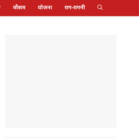
स
मौसम
योजना
राग-रागनी