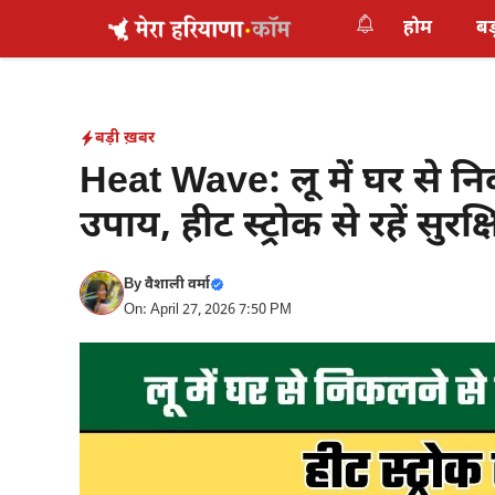
Skip
होम
बड
to
content
बड़ी ख़बर
Heat Wave: लू में घर से न
उपाय, हीट स्ट्रोक से रहें सुरक्
By
वैशाली वर्मा
On: April 27, 2026 7:50 PM