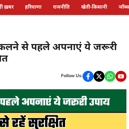
़ी ख़बर
हरियाणा
राजनीति
खेती-किसानी
जॉब्
िकलने से पहले अपनाएं ये जरूरी
षित
Follow Us: