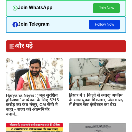
Join WhatsApp
Join Now
Join Telegram
Follow Now
और पढ़ें
Haryana News: ‘जल सुरक्षित
हिसार में 1 किलो से ज्यादा अफीम
हरियाणा’ कार्यक्रम के लिए 5715
के साथ युवक गिरफ्तार, जेल गारद
करोड़ का फंड मंजूर, CM सैनी ने
में तैनात सब इंस्पेक्टर का बेटा
कहा – राज्य को आत्मनिर्भर
बनाने…