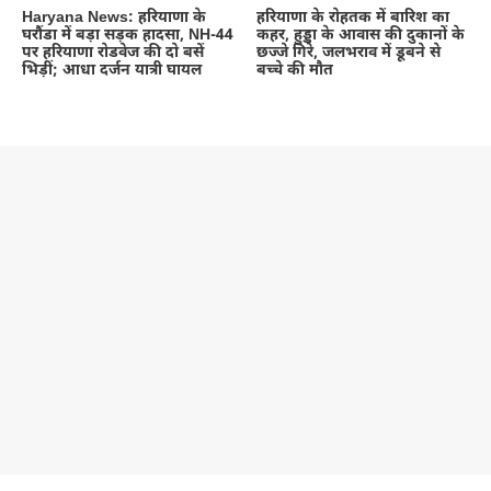
Haryana News: हरियाणा के
हरियाणा के रोहतक में बारिश का
घरौंडा में बड़ा सड़क हादसा, NH-44
कहर, हुड्डा के आवास की दुकानों के
पर हरियाणा रोडवेज की दो बसें
छज्जे गिरे, जलभराव में डूबने से
भिड़ीं; आधा दर्जन यात्री घायल
बच्चे की मौत