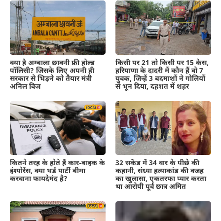
क्या है अम्बाला छावनी फ्री होल्ड
किसी पर 21 तो किसी पर 15 केस,
पॉलिसी? जिसके लिए अपनी ही
हरियाणा के दादरी में कौन हैं वो 7
सरकार से भिड़ने को तैयार मंत्री
युवक, जिन्हें 3 बदमाशों ने गोलियों
अनिल विज
से भून दिया, दहशत में शहर
कितने तरह के होते हैं कार-बाइक के
32 सकेंड में 34 वार के पीछे की
इंश्योरेंस, क्या थर्ड पार्टी बीमा
कहानी, संध्या हत्याकांड की वजह
करवाना फायदेमंद है?
का खुलासा, एकतरफा प्यार करता
था आरोपी पूर्व छात्र अमित