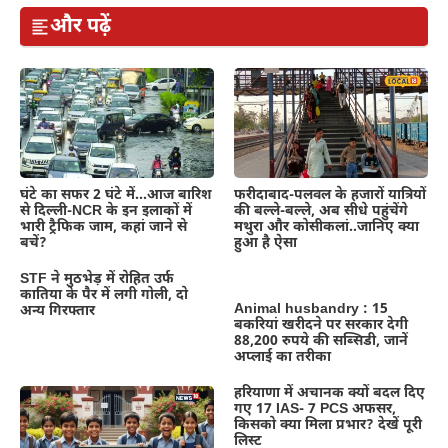
और पढ़ें
घंटे का सफर 2 घंटे में…आज बारिश
फरीदाबाद-पलवल के हजारों यात्रियों
से दिल्ली-NCR के इन इलाकों में
की बल्ले-बल्ले, अब सीधे पहुंचेंगे
भारी ट्रैफिक जाम, कहां जाने से
मथुरा और कोसीकलां..जानिए क्या
बचें?
हुआ है ऐसा
STF ने मुठभेड़ में रोहित उर्फ
कातिया के पैर में लगी गोली, दो
Animal husbandry : 15
अन्य गिरफ्तार
बकरियां खरीदने पर सरकार देगी
88,200 रुपये की सब्सिडी, जानें
अप्लाई का तरीका
हरियाणा में अचानक क्यों बदल दिए
गए 17 IAS- 7 PCS अफसर,
किसको क्या मिला प्रभार? देखें पूरी
लिस्ट